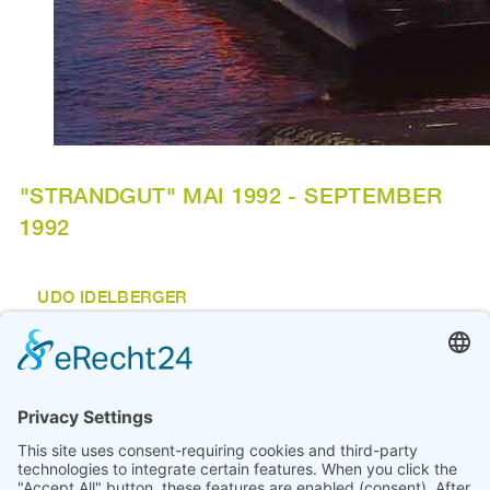
"STRANDGUT" MAI 1992 - SEPTEMBER
1992
UDO IDELBERGER
"Klang-Installation"
Im Rahmen des Projektes "Strandgut" setzten sich 12
KünstlerInnen aus Bremen und anderen deutschen
Städten mit der Vegesacker Weseruferpromenade als
öffentlichem Ausstellungsort auseinander. Es entstanden
Werke teils aus ungewöhnlichen, vergänglichen
Materialien, die sich auf den Fluss und seine Umgebung