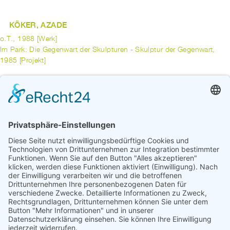
KÖKER, AZADE
o.T., 1988 [Werk]
Im Park: Die Gegenwart der Skulpturen - Skulptur der Gegenwart,
1985 [Projekt]
KOLL, MAREN
Mülheimer Strauss, 1999 [Werk]
Privatgrün-Stadtgrün - Ein KUNSTspaziergang in Bremen-
Schwachhausen, 1997 [Projekt]
vorherige
1
...
3
4
5
6
7
8