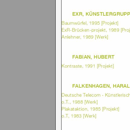
EXR, KÜNSTLERGRUP
Baumwürfel, 1995 [Projekt]
ExR-Brücken-projekt, 1989 [Proj
Anlehner, 1989 [Werk]
FABIAN, HUBERT
Kontraste, 1991 [Projekt]
FALKENHAGEN, HARA
Deutsche Telecom - Künstlerisc
o.T., 1988 [Werk]
Plakataktion, 1985 [Projekt]
o.T, 1983 [Werk]