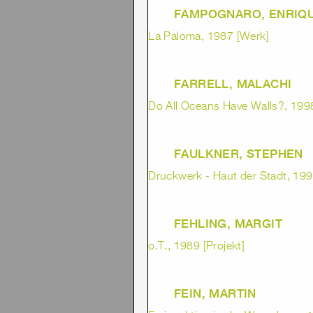
FAMPOGNARO, ENRIQ
La Paloma, 1987 [Werk]
FARRELL, MALACHI
Do All Oceans Have Walls?, 1998
FAULKNER, STEPHEN
Druckwerk - Haut der Stadt, 1992
FEHLING, MARGIT
o.T., 1989 [Projekt]
FEIN, MARTIN