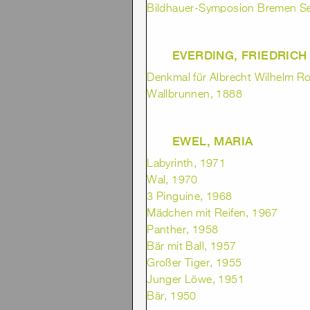
Bildhauer-Symposion Bremen Seb
EVERDING, FRIEDRICH
Denkmal für Albrecht Wilhelm R
Wallbrunnen, 1888
EWEL, MARIA
Labyrinth, 1971
Wal, 1970
3 Pinguine, 1968
Mädchen mit Reifen, 1967
Panther, 1958
Bär mit Ball, 1957
Großer Tiger, 1955
Junger Löwe, 1951
Bär, 1950