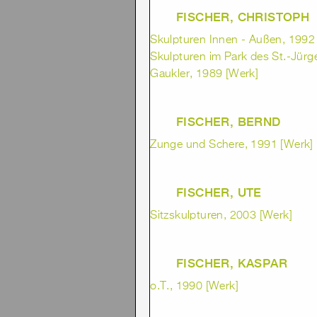
FISCHER, CHRISTOPH
Skulpturen Innen - Außen, 1992 
Skulpturen im Park des St.-Jürg
Gaukler, 1989 [Werk]
FISCHER, BERND
Zunge und Schere, 1991 [Werk]
FISCHER, UTE
Sitzskulpturen, 2003 [Werk]
FISCHER, KASPAR
o.T., 1990 [Werk]