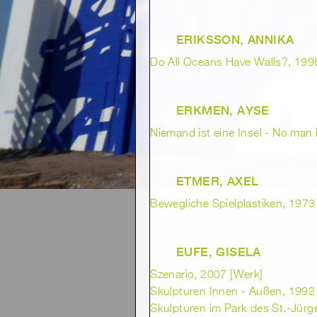
ERIKSSON, ANNIKA
Do All Oceans Have Walls?, 1998
ERKMEN, AYSE
Niemand ist eine Insel - No man i
ETMER, AXEL
Bewegliche Spielplastiken, 1973
EUFE, GISELA
Szenario, 2007 [Werk]
Skulpturen Innen - Außen, 1992 
Skulpturen im Park des St.-Jürg