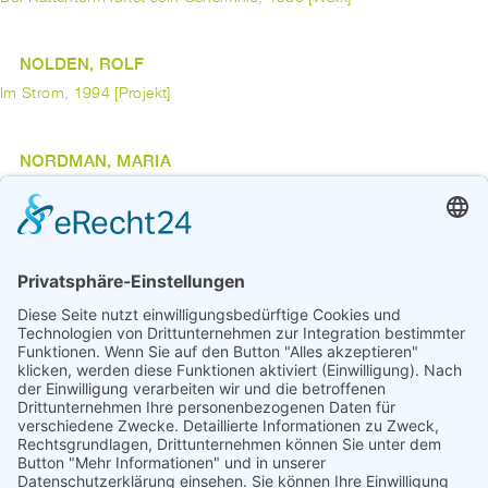
NOLDEN, ROLF
Im Strom, 1994 [Projekt]
NORDMAN, MARIA
o.T., 1995 [Projekt]
ODAHARA, LUCAS
Handdialog (nach Kollwitz, nach Clark), 2019 [Werk]
vorherige
1
...
6
7
8
9
10