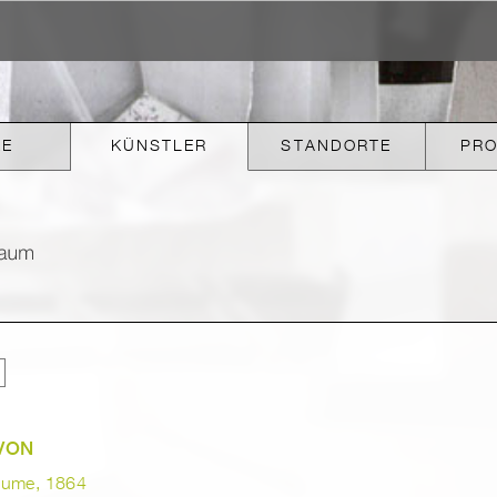
KE
KÜNSTLER
STANDORTE
PR
VON
eume, 1864