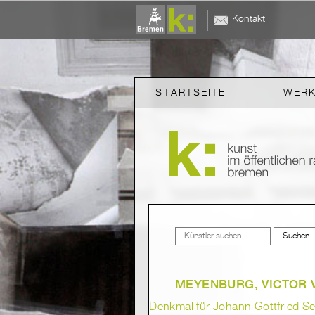
Kontakt
STARTSEITE
WER
MEYENBURG, VICTOR 
Denkmal für Johann Gottfried S