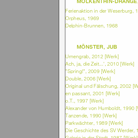
MOLKENTHIN-DRANGE,
Ferienaktion in der Weserburg, 1
Orpheus, 1969
Delphin-Brunnen, 1968
MÖNSTER, JUB
Urnengrab, 2012 [Werk]
Ach, ja, die Zeit...', 2010 [Werk]
"Spring!", 2009 [Werk]
Double, 2006 [Werk]
Original und Fälschung, 2002 [W
en passant, 2001 [Werk]
o.T., 1997 [Werk]
Alexander von Humboldt, 1990 [
Tanzende, 1990 [Werk]
Parkwächter, 1989 [Werk]
Die Geschichte des SV Werder, 