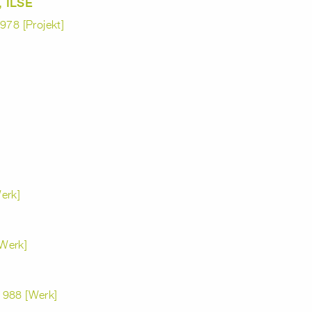
 ILSE
978 [Projekt]
erk]
Werk]
1988 [Werk]