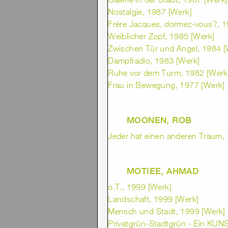
Galerie in der Stadt, 1987 [Werk]
Nostalgie, 1987 [Werk]
Frère Jacques, dormez-vous?, 1
Weiblicher Zopf, 1985 [Werk]
Zwischen Tür und Angel, 1984 [
Dampfradio, 1983 [Werk]
Ruhe vor dem Turm, 1982 [Werk
Frau in Bewegung, 1977 [Werk]
MOONEN, ROB
Jeder hat einen anderen Traum, 
MOTIEE, AHMAD
o.T., 1999 [Werk]
Landschaft, 1999 [Werk]
Mensch und Stadt, 1999 [Werk]
Privatgrün-Stadtgrün - Ein KUN