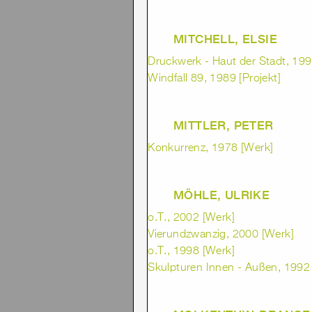
MITCHELL, ELSIE
Druckwerk - Haut der Stadt, 1992
Windfall 89, 1989 [Projekt]
MITTLER, PETER
Konkurrenz, 1978 [Werk]
MÖHLE, ULRIKE
o.T., 2002 [Werk]
Vierundzwanzig, 2000 [Werk]
o.T., 1998 [Werk]
Skulpturen Innen - Außen, 1992 