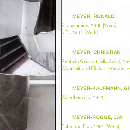
MEYER, RONALD
Sitzpyramide, 1986 [Werk]
o.T., 1984 [Werk]
MEYER, CHRISTIAN
Rehbein Geisha (Hella Seitz), 19
Wahrheit und Fiktion; -Verbrech
MEYER-KAUFMANN, GI
Wandkeramik, 1971
MEYER-ROGGE, JAN
Ebbe und Flut, 1991 [Werk]