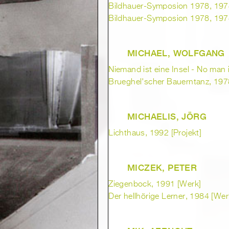
Bildhauer-Symposion 1978, 1978
Bildhauer-Symposion 1978, 1978
MICHAEL, WOLFGANG
Niemand ist eine Insel - No man i
Brueghel'scher Bauerntanz, 197
MICHAELIS, JÖRG
Lichthaus, 1992 [Projekt]
MICZEK, PETER
Ziegenbock, 1991 [Werk]
Der hellhörige Lerner, 1984 [Wer