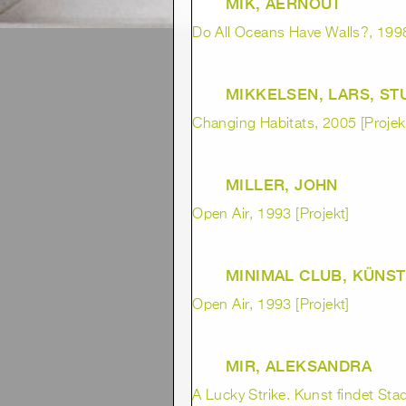
MIK, AERNOUT
Do All Oceans Have Walls?, 1998
MIKKELSEN, LARS, S
Changing Habitats, 2005 [Projek
MILLER, JOHN
Open Air, 1993 [Projekt]
MINIMAL CLUB, KÜNS
Open Air, 1993 [Projekt]
MIR, ALEKSANDRA
A Lucky Strike. Kunst findet Stad