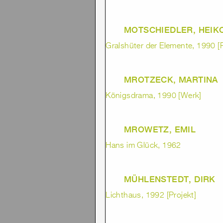
MOTSCHIEDLER, HEIK
Gralshüter der Elemente, 1990 [P
MROTZECK, MARTINA
Königsdrama, 1990 [Werk]
MROWETZ, EMIL
Hans im Glück, 1962
MÜHLENSTEDT, DIRK
Lichthaus, 1992 [Projekt]