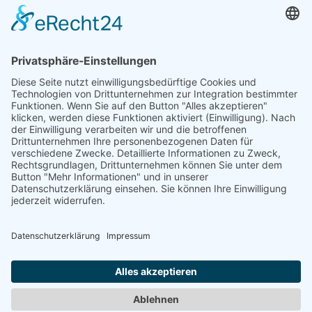
ZÖLLNER, MARTHA
Skulptur im öffentlichen Raum, 1981 [Projekt]
ZZOT, KÜNSTLERGRUPPE
ExR-Brücken-projekt, 1989 [Projekt]
vorherige
1
...
8
9
10
11
12
13
14
15
16
17