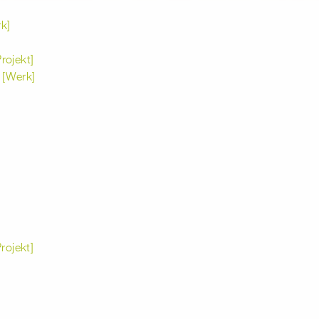
k]
rojekt]
 [Werk]
ojekt]