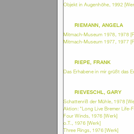
Objekt in Augenhöhe, 1992 [Wer
RIEMANN, ANGELA
Mitmach-Museum 1978, 1978 [Pr
Mitmach-Museum 1977, 1977 [Pr
RIEPE, FRANK
Das Erhabene in mir grüßt das E
RIEVESCHL, GARY
Schattenriß der Mühle, 1978 [We
Aktion: "Long Live Bremer Life-F
Four Winds, 1976 [Werk]
o.T., 1976 [Werk]
Three Rings, 1976 [Werk]