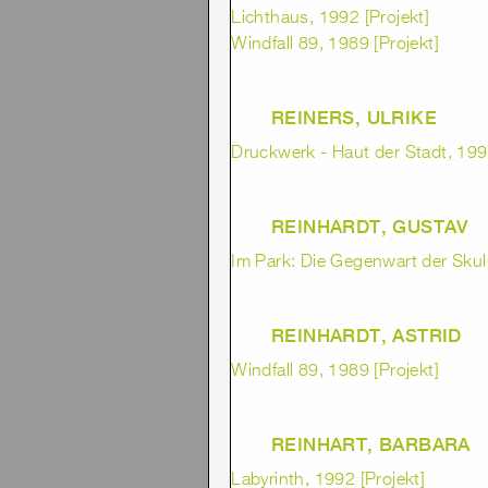
Lichthaus, 1992 [Projekt]
Windfall 89, 1989 [Projekt]
REINERS, ULRIKE
Druckwerk - Haut der Stadt, 1992
REINHARDT, GUSTAV
Im Park: Die Gegenwart der Skul
REINHARDT, ASTRID
Windfall 89, 1989 [Projekt]
REINHART, BARBARA
Labyrinth, 1992 [Projekt]