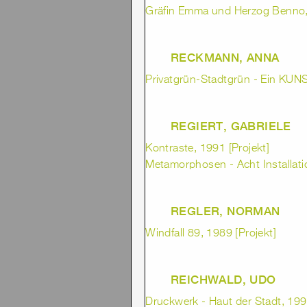
Gräfin Emma und Herzog Benno,
RECKMANN, ANNA
Privatgrün-Stadtgrün - Ein KUN
REGIERT, GABRIELE
Kontraste, 1991 [Projekt]
Metamorphosen - Acht Installati
REGLER, NORMAN
Windfall 89, 1989 [Projekt]
REICHWALD, UDO
Druckwerk - Haut der Stadt, 1992