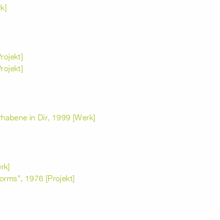
k]
ojekt]
ojekt]
rhabene in Dir, 1999 [Werk]
rk]
orms", 1976 [Projekt]