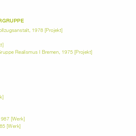
ERGRUPPE
llzugsanstalt, 1978 [Projekt]
t]
 Gruppe Realismus I Bremen, 1975 [Projekt]
k]
1987 [Werk]
85 [Werk]