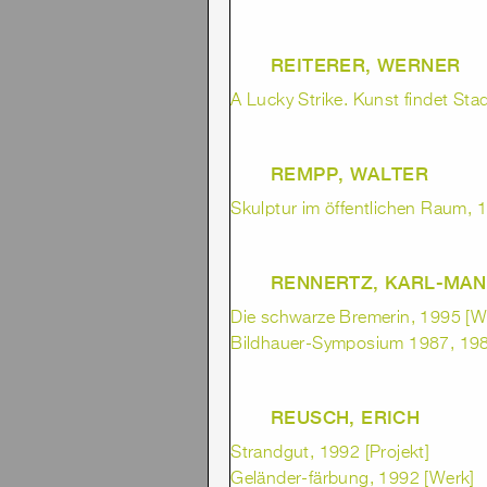
REITERER, WERNER
A Lucky Strike. Kunst findet Stad
REMPP, WALTER
Skulptur im öffentlichen Raum, 1
RENNERTZ, KARL-MA
Die schwarze Bremerin, 1995 [W
Bildhauer-Symposium 1987, 1987
REUSCH, ERICH
Strandgut, 1992 [Projekt]
Geländer-färbung, 1992 [Werk]