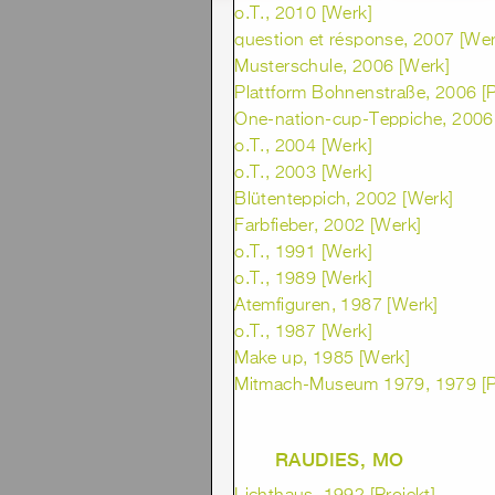
o.T., 2010 [Werk]
question et résponse, 2007 [Wer
Musterschule, 2006 [Werk]
Plattform Bohnenstraße, 2006 [P
One-nation-cup-Teppiche, 2006
o.T., 2004 [Werk]
o.T., 2003 [Werk]
Blütenteppich, 2002 [Werk]
Farbfieber, 2002 [Werk]
o.T., 1991 [Werk]
o.T., 1989 [Werk]
Atemfiguren, 1987 [Werk]
o.T., 1987 [Werk]
Make up, 1985 [Werk]
Mitmach-Museum 1979, 1979 [Pr
RAUDIES, MO