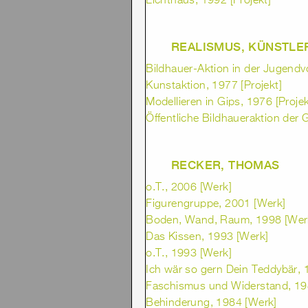
Lichthaus, 1992 [Projekt]
REALISMUS, KÜNSTL
Bildhauer-Aktion in der Jugendvo
Kunstaktion, 1977 [Projekt]
Modellieren in Gips, 1976 [Projek
Öffentliche Bildhaueraktion der
RECKER, THOMAS
o.T., 2006 [Werk]
Figurengruppe, 2001 [Werk]
Boden, Wand, Raum, 1998 [Wer
Das Kissen, 1993 [Werk]
o.T., 1993 [Werk]
Ich wär so gern Dein Teddybär, 
Faschismus und Widerstand, 19
Behinderung, 1984 [Werk]