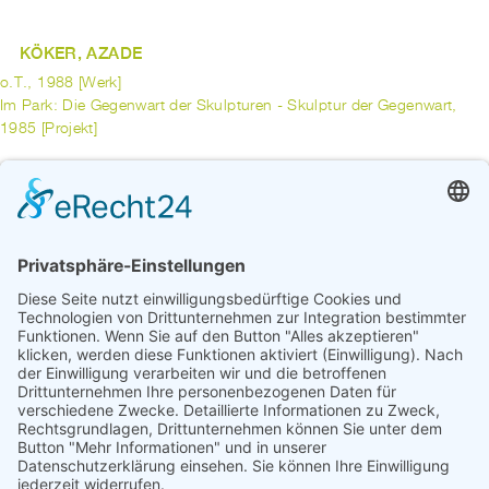
KÖKER, AZADE
o.T., 1988 [Werk]
Im Park: Die Gegenwart der Skulpturen - Skulptur der Gegenwart,
1985 [Projekt]
KOLL, MAREN
Mülheimer Strauss, 1999 [Werk]
Privatgrün-Stadtgrün - Ein KUNSTspaziergang in Bremen-
Schwachhausen, 1997 [Projekt]
vorherige
1
...
3
4
5
6
7
8