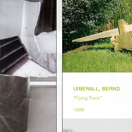
UIBERALL, BERND
"Flying Rock"
1988