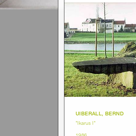
UIBERALL, BERND
"Ikarus I"
1986