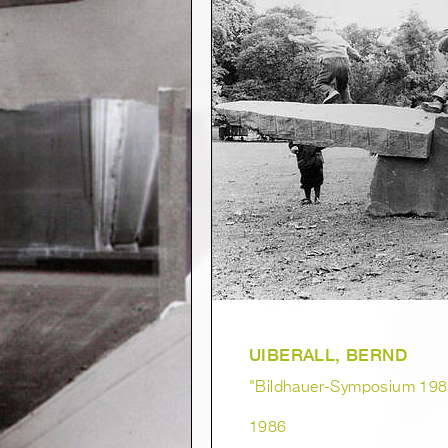
UIBERALL, BERND
"Bildhauer-Symposium 198
1986