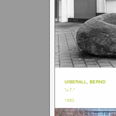
UIBERALL, BERND
"o.T."
1983