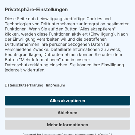
RATH, EDELTRAUT
"Make up"
1985
RATH, EDELTRAUT
"Mitmach-Museum 1979"
1979
LINK
www.plattform-bohnenstrasse.info
www.edeltraut-rath.de
Zurück
© 2008-2026 Senator für Kultur Bremen