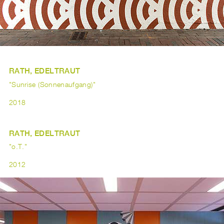
RATH, EDELTRAUT
"Sunrise (Sonnenaufgang)"
2018
RATH, EDELTRAUT
"o.T."
2012