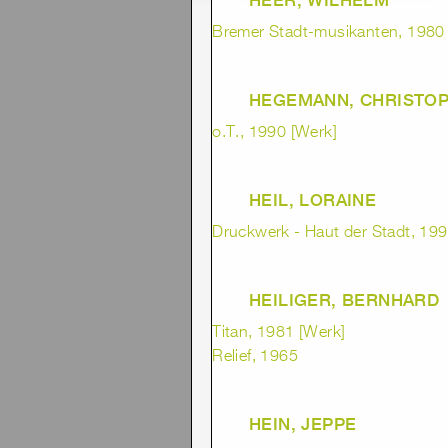
Bremer Stadt-musikanten, 1980
HEGEMANN, CHRISTO
o.T., 1990 [Werk]
HEIL, LORAINE
Druckwerk - Haut der Stadt, 1992
HEILIGER, BERNHARD
Titan, 1981 [Werk]
Relief, 1965
HEIN, JEPPE