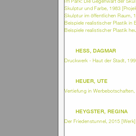
Im Park: Die Gegenwart der Skul
Skulptur und Farbe, 1983 [Projek
Skulptur im öffentlichen Raum, 1
Beispiele realistischer Plastik in
Beispiele realistischer Plastik he
HESS, DAGMAR
Druckwerk - Haut der Stadt, 1992
HEUER, UTE
Vertiefung in Werbebotschaften, 
HEYGSTER, REGINA
Der Friedenstunnel, 2015 [Werk]