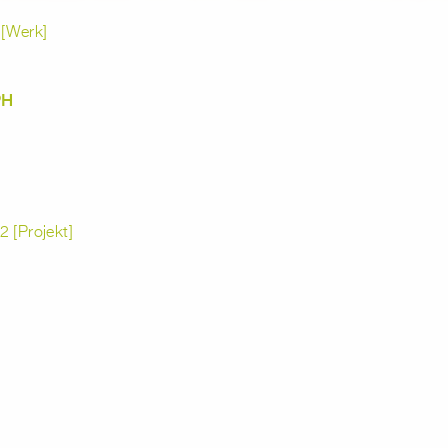
 [Werk]
PH
 [Projekt]