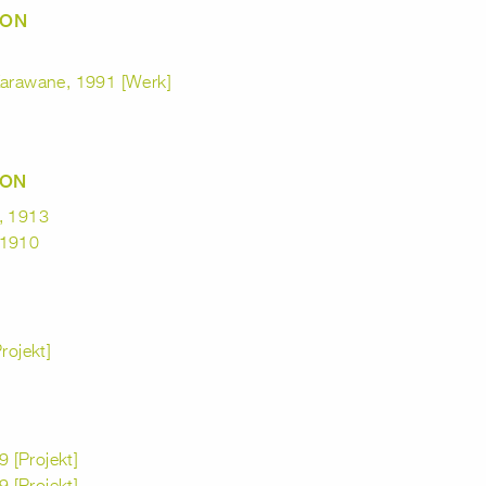
VON
Karawane, 1991 [Werk]
VON
, 1913
 1910
ojekt]
 [Projekt]