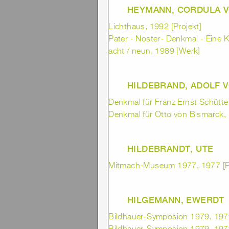
HEYMANN, CORDULA 
Lichthaus, 1992 [Projekt]
Pater - Noster- Denkmal - Eine 
acht / neun, 1989 [Werk]
HILDEBRAND, ADOLF 
Denkmal für Franz Ernst Schütte
Denkmal für Otto von Bismarck,
HILDEBRANDT, UTE
Mitmach-Museum 1977, 1977 [Pr
HILGEMANN, EWERDT
Bildhauer-Symposion 1979, 1979