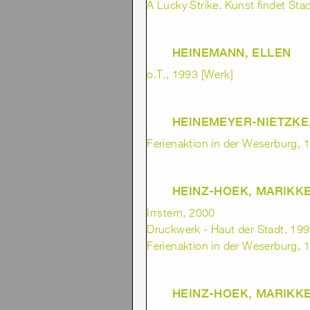
A Lucky Strike. Kunst findet Stad
HEINEMANN, ELLEN
o.T., 1993 [Werk]
HEINEMEYER-NIETZKE
Ferienaktion in der Weserburg, 1
HEINZ-HOEK, MARIKK
Irrstern, 2000
Druckwerk - Haut der Stadt, 1992
Ferienaktion in der Weserburg, 1
HEINZ-HOEK, MARIKK