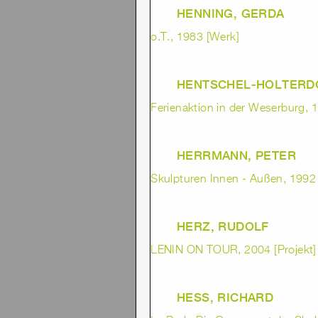
HENNING, GERDA
o.T., 1983 [Werk]
HENTSCHEL-HOLTERD
Ferienaktion in der Weserburg, 1
HERRMANN, PETER
Skulpturen Innen - Außen, 1992 
HERZ, RUDOLF
LENIN ON TOUR, 2004 [Projekt]
HESS, RICHARD