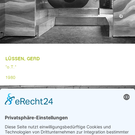
LÜSSEN, GERD
"o.T."
1980