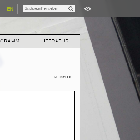
EN
OGRAMM
LITERATUR
KÜNSTLER