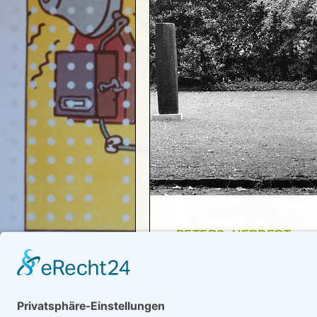
PETERS, HERBERT
"Im Park: Die Gegenwart de
1985
Zurück