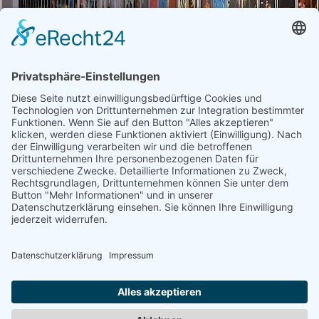
GILLERKE, HERWIG
"Thousend people (just) like me"
1999