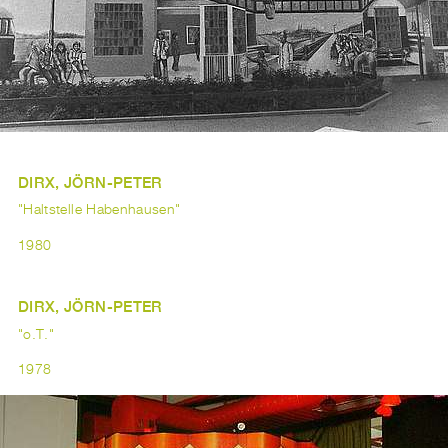
DIRX, JÖRN-PETER
"Haltstelle Habenhausen"
1980
DIRX, JÖRN-PETER
"o.T."
1978