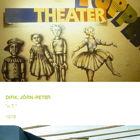
DIRX, JÖRN-PETER
"o.T."
1976