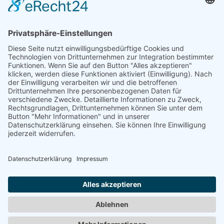
DIRX, JÖRN-PETER
"Raumbild"
1975
Zurück