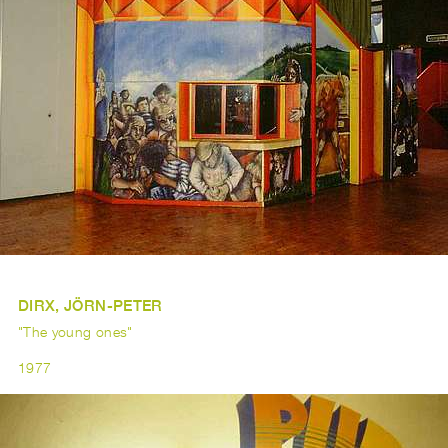
DIRX, JÖRN-PETER
"The young ones"
1977