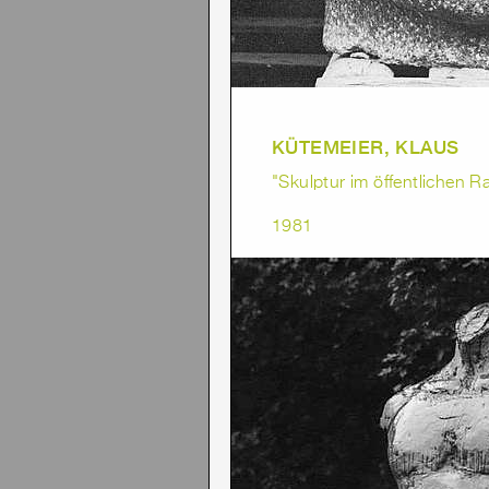
KÜTEMEIER, KLAUS
"Skulptur im öffentlichen 
1981