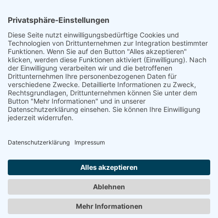
SUPERFLEX, KÜNSTLERGRUPPE
"Niemand ist eine Insel - No man is an Island"
2003
LINK
www.superflex.net
Zurück
© 2008-2026 Senator für Kultur Bremen