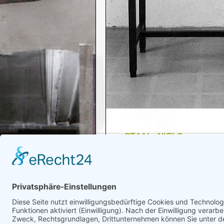
STAAL, NIELS
"Druckwerk - Haut der Stad
1992
Zurück