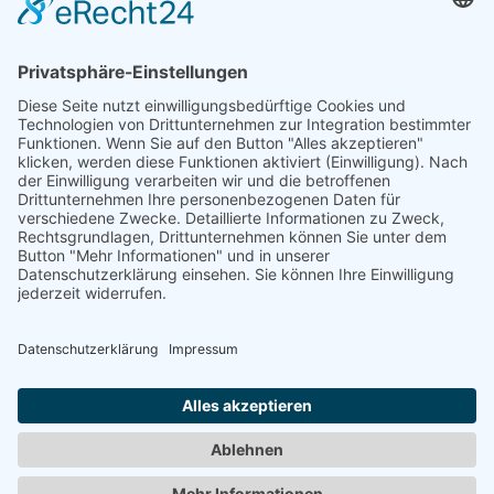
SPROUTBAU,
"Sproutbau. Sommer in Beton. Ein Wohnexperiment in Bremen"
2007
LINK
www.sproutbau.de
Zurück