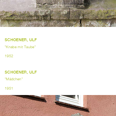
SCHOENER, ULF
"Knabe mit Taube"
1952
SCHOENER, ULF
"Mädchen"
1951