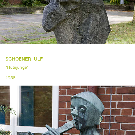
SCHOENER, ULF
"Hütejunge"
1958