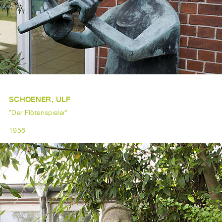
SCHOENER, ULF
"Der Flötenspieler"
1956