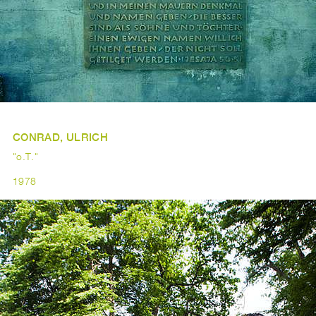
CONRAD, ULRICH
"o.T."
1978