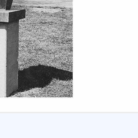
t.-Jürgen-Krankenhauses"