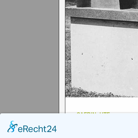
SAFRIN, UTE
"Skulpturen im Park des S
1991