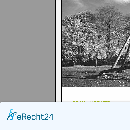
PFAU, WERNER
"o.T."
1988