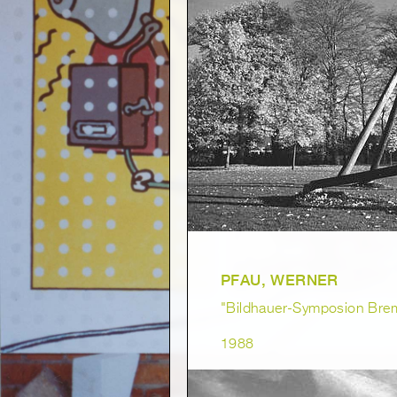
PFAU, WERNER
"Bildhauer-Symposion Bre
1988