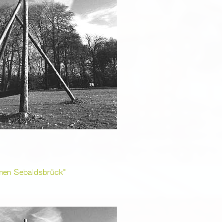
men Sebaldsbrück"