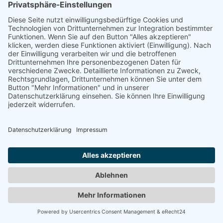
HEER, WILHELM
"Bremer Stadt-musikanten"
1980
Zurück
© 2008-2026 Senator für Kultur Bremen
Impressum
Barrierefreiheit
Datenschutz