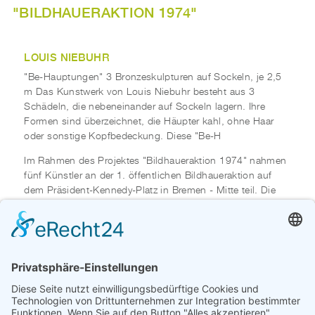
"BILDHAUERAKTION 1974"
LOUIS NIEBUHR
"Be-Hauptungen" 3 Bronzeskulpturen auf Sockeln, je 2,5
m Das Kunstwerk von Louis Niebuhr besteht aus 3
Schädeln, die nebeneinander auf Sockeln lagern. Ihre
Formen sind überzeichnet, die Häupter kahl, ohne Haar
oder sonstige Kopfbedeckung. Diese "Be-H
Im Rahmen des Projektes "Bildhaueraktion 1974" nahmen
fünf Künstler an der 1. öffentlichen Bildhaueraktion auf
dem Präsident-Kennedy-Platz in Bremen - Mitte teil. Die
entstandenen Kunstwerke verblieben lange Zeit an diesem
Standort.
2003 wurde "Be-Hauptungen" im Rahmen von "Moving
the City" in die Gustav-Deetjen-Allee in Findorff verrückt.
Beteiligt waren: Otto Almstadt, Klaus-Dieter Boehm, Moritz
Bormann, Louis Niebuhr, Bernd Uiberall