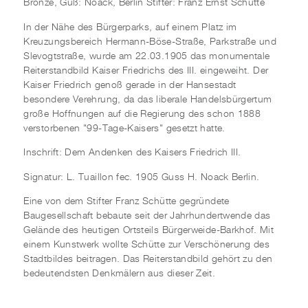
Bronze, Guß: Noack, Berlin Stifter: Franz Ernst Schütte
In der Nähe des Bürgerparks, auf einem Platz im
Kreuzungsbereich Hermann-Böse-Straße, Parkstraße und
Slevogtstraße, wurde am 22.03.1905 das monumentale
Reiterstandbild Kaiser Friedrichs des III. eingeweiht. Der
Kaiser Friedrich genoß gerade in der Hansestadt
besondere Verehrung, da das liberale Handelsbürgertum
große Hoffnungen auf die Regierung des schon 1888
verstorbenen "99-Tage-Kaisers" gesetzt hatte.
Inschrift: Dem Andenken des Kaisers Friedrich III.
Signatur: L. Tuaillon fec. 1905 Guss H. Noack Berlin.
Eine von dem Stifter Franz Schütte gegründete
Baugesellschaft bebaute seit der Jahrhundertwende das
Gelände des heutigen Ortsteils Bürgerweide-Barkhof. Mit
einem Kunstwerk wollte Schütte zur Verschönerung des
Stadtbildes beitragen. Das Reiterstandbild gehört zu den
bedeutendsten Denkmälern aus dieser Zeit.