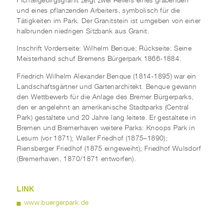
Fichtelgebirgsgranit zeigt zwei Reliefs eines grabenden
und eines pflanzenden Arbeiters, symbolisch für die
Tätigkeiten im Park. Der Granitstein ist umgeben von einer
halbrunden niedrigen Sitzbank aus Granit.
Inschrift Vorderseite: Wilhelm Benque; Rückseite: Seine
Meisterhand schuf Bremens Bürgerpark 1866-1884.
Friedrich Wilhelm Alexander Benque (1814-1895) war ein
Landschaftsgärtner und Gartenarchitekt. Benque gewann
den Wettbewerb für die Anlage des Bremer Bürgerparks,
den er angelehnt an amerikanische Stadtparks (Central
Park) gestaltete und 20 Jahre lang leitete. Er gestaltete in
Bremen und Bremerhaven weitere Parks: Knoops Park in
Lesum (vor 1871); Waller Friedhof (1875–1890);
Riensberger Friedhof (1875 eingeweiht); Friedhof Wulsdorf
(Bremerhaven, 1870/1871 entworfen).
LINK
www.buergerpark.de