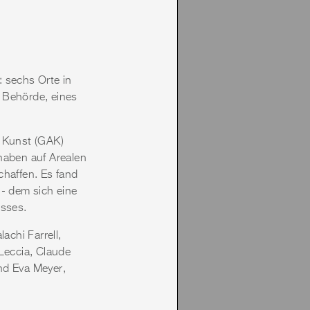
: sechs Orte in
 Behörde, eines
e Kunst (GAK)
haben auf Arealen
chaffen. Es fand
 - dem sich eine
esses.
achi Farrell,
Leccia, Claude
nd Eva Meyer,