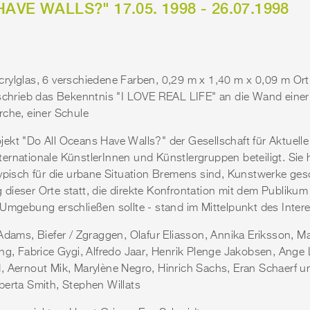
VE WALLS?" 17.05. 1998 - 26.07.1998
, Acrylglas, 6 verschiedene Farben, 0,29 m x 1,40 m x 0,09 m Ort
 schrieb das Bekenntnis "I LOVE REAL LIFE" an die Wand einer
rche, einer Schule
ekt "Do All Oceans Have Walls?" der Gesellschaft für Aktuell
ernationale KünstlerInnen und Künstlergruppen beteiligt. Sie 
typisch für die urbane Situation Bremens sind, Kunstwerke ges
dieser Orte statt, die direkte Konfrontation mit dem Publikum
 Umgebung erschließen sollte - stand im Mittelpunkt des Inter
Adams, Biefer / Zgraggen, Olafur Eliasson, Annika Eriksson, Mal
ing, Fabrice Gygi, Alfredo Jaar, Henrik Plenge Jakobsen, Ange 
, Aernout Mik, Marylène Negro, Hinrich Sachs, Eran Schaerf u
berta Smith, Stephen Willats