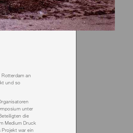
s Rotterdam an
ckt und so
Organisatoren
Symposium unter
teiligten die
h im Medium Druck
 Projekt war ein