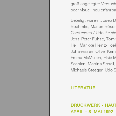
groß angelegter Versuc
oder visuell neu erfahrb
Beteiligt waren: Josep
Boehmke, Marion Bösen,
Carstensen / Udo Reichw
Jens-Peter Fuhse, Tom G
Heil, Marikke Heinz-Ho
Johanessen, Oliver Kern
Emma McMullen, Elsie Mit
Scanlan, Martina Schall
Michaele Steeger, Udo 
LITERATUR
DRUCKWERK - HAUT
APRIL - 8. MAI 1992