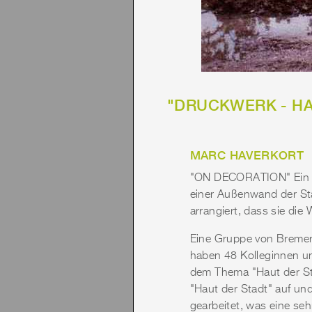
"DRUCKWERK - HAUT
MARC HAVERKORT
"ON DECORATION" Ein T
einer Außenwand der Stä
arrangiert, dass sie die
Eine Gruppe von Bremer
haben 48 Kolleginnen u
dem Thema "Haut der Sta
"Haut der Stadt" auf un
gearbeitet, was eine seh