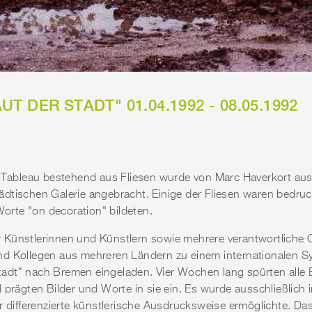
 DER STADT" 01.04.1992 - 08.05.1992
ableau bestehend aus Fliesen wurde von Marc Haverkort au
dtischen Galerie angebracht. Einige der Fliesen waren bedru
 Worte "on decoration" bildeten.
 Künstlerinnen und Künstlern sowie mehrere verantwortliche 
nd Kollegen aus mehreren Ländern zu einem internationalen 
dt" nach Bremen eingeladen. Vier Wochen lang spürten alle Be
d prägten Bilder und Worte in sie ein. Es wurde ausschließlic
r differenzierte künstlerische Ausdrucksweise ermöglichte. Das