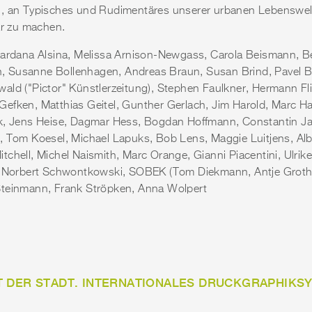
h, an Typisches und Rudimentäres unserer urbanen Lebenswelt
ar zu machen.
 Dardana Alsina, Melissa Arnison-Newgass, Carola Beismann, 
 Susanne Bollenhagen, Andreas Braun, Susan Brind, Pavel B
ald ("Pictor" Künstlerzeitung), Stephen Faulkner, Hermann Fli
efken, Matthias Geitel, Gunther Gerlach, Jim Harold, Marc Ha
ek, Jens Heise, Dagmar Hess, Bogdan Hoffmann, Constantin Ja
, Tom Koesel, Michael Lapuks, Bob Lens, Maggie Luitjens, Alb
chell, Michel Naismith, Marc Orange, Gianni Piacentini, Ulrik
, Norbert Schwontkowski, SOBEK (Tom Diekmann, Antje Grothe)
Steinmann, Frank Ströpken, Anna Wolpert
 DER STADT. INTERNATIONALES DRUCKGRAPHIKSY