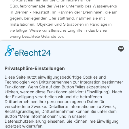
13 KünstlerInnen auf die Grünflächen an der
Süduferpromenade der Weser unterhalb des Wasserwerks
in Bremen - Neustadt. Im Rahmen der "Breminale", die am
gegenüberliegenden Ufer stattfand, nahmen sie mit
Installationen, Objekten und Situationen in Randlage in
vielfältiger Weise künstlerische Eingriffe in das bisher
wenig beachtete Gelände vor.
Beteiligt waren: Susanne Ahner, Sabine Albers, Georg
Dietzler, Harald Finke, Gunther Gerlach, Horst Griese, Bert
Haffke, Tom Koesel, Sabine Krusche, Ulla Lückerath,
Hinrich Sachs, Hermann Stuzmann, Gino Taverni
Die Arbeit von Bert Haffke verblieb einige Jahre am Ort, ist
heute allerdings nicht mehr vorhanden.
LITERATUR
EN PASSANT. INSTALLATIONEN, OBJEKTE UND
SITUATIONEN IN RANDLAGE