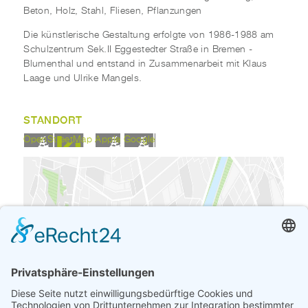
Beton, Holz, Stahl, Fliesen, Pflanzungen
Die künstlerische Gestaltung erfolgte von 1986-1988 am
Schulzentrum Sek.II Eggestedter Straße in Bremen -
Blumenthal und entstand in Zusammenarbeit mit Klaus
Laage und Ulrike Mangels.
STANDORT
OpenStreetMap
Apple
Google
Wenn Sie die eingebettete Google Karte an
dieser Stelle anzeigen möchten, werden
personenbezogene Daten (IP-Adresse) zu Google
gesendet. Daher kann ihr Zugriff auf die Website
von Google getrackt werden.
Wenn Sie den folgenden Link anklicken, wird ein