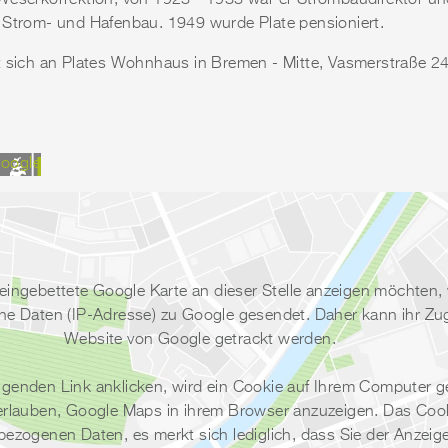
 Weserkorrektion, von 1923 - 1933 war er Strombaudirektor u
 Strom- und Hafenbau. 1949 wurde Plate pensioniert.
t sich an Plates Wohnhaus in Bremen - Mitte, Vasmerstraße 24
oogle
eingebettete Google Karte an dieser Stelle anzeigen möchten,
 Daten (IP-Adresse) zu Google gesendet. Daher kann ihr Zugri
Website von Google getrackt werden.
lgenden Link anklicken, wird ein Cookie auf Ihrem Computer g
erlauben, Google Maps in ihrem Browser anzuzeigen. Das Cook
ezogenen Daten, es merkt sich lediglich, dass Sie der Anzeig