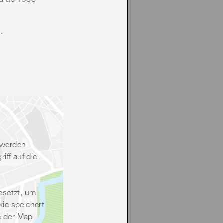
nd ab 1933
.
 werden
ff auf die
esetzt, um
ie speichert
e der Map