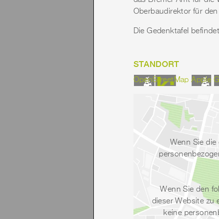
das Bremer Amt für die
Oberbaudirektor für den
Die Gedenktafel befinde
STANDORT
OpenStreetMap
Apple
G
Wenn Sie die 
personenbezogene
Wenn Sie den fo
dieser Website zu 
keine personenb