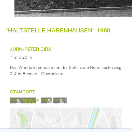
"HALTSTELLE HABENHAUSEN" 1980
JÖRN-PETER DIRX
7 m x 20 m
Das Wandbild entstand an der Schule am Brunnsackerweg
2-4 in Bremen - Obervieland.
STANDORT
OpenStreetMap
Apple
Google
Wenn Sie die eingebettete Google Karte an