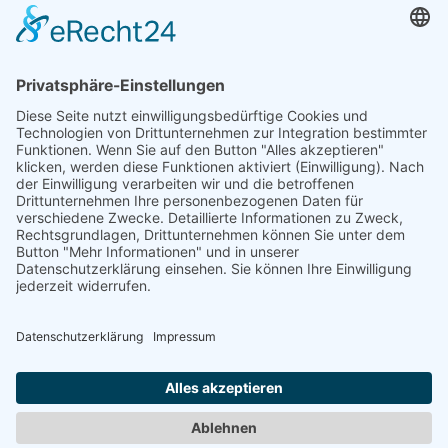
Klaus Duschat, Klaus H. Hartmann, Gustav Reinhardt,
Hartmut Stielow, David Lee Thomson
LITERATUR
IM PARK: DIE GEGENWART DER SKULPTUREN -
SKULPTUR DER GEGENWART
Herausgeber:
Senator für Bildung, Wissenschaft und
Kunst, Bremen
Text:
5. Bremer Freiskulpturen-Ausstellung Wallanlagen,
1.Sept. - 31.Okt.'85
Jahr:
1985
LINK
www.gustav-reinhardt.de
Zurück