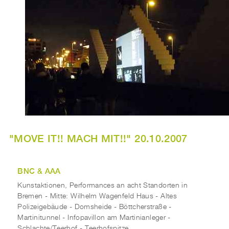
"MOVE IT!! MACH MIT!!" 20.10.2007
BNC & AAA
Kunstaktionen, Performances an acht Standorten in
Bremen - Mitte: Wilhelm Wagenfeld Haus - Altes
Polizeigebäude - Domsheide - Böttcherstraße -
Martinitunnel - Infopavillon am Martinianleger -
Schlachte/Teerhof - Teerhofspitze