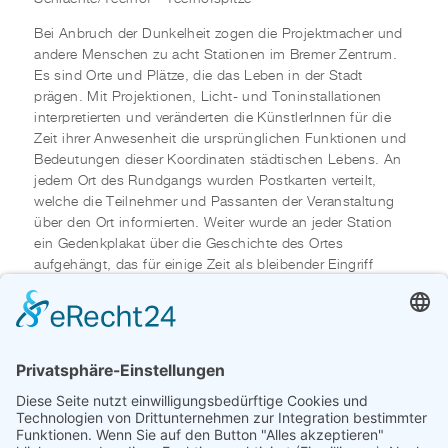
Bei Anbruch der Dunkelheit zogen die Projektmacher und
andere Menschen zu acht Stationen im Bremer Zentrum.
Es sind Orte und Plätze, die das Leben in der Stadt
prägen. Mit Projektionen, Licht- und Toninstallationen
interpretierten und veränderten die KünstlerInnen für die
Zeit ihrer Anwesenheit die ursprünglichen Funktionen und
Bedeutungen dieser Koordinaten städtischen Lebens. An
jedem Ort des Rundgangs wurden Postkarten verteilt,
welche die Teilnehmer und Passanten der Veranstaltung
über den Ort informierten. Weiter wurde an jeder Station
ein Gedenkplakat über die Geschichte des Ortes
aufgehängt, das für einige Zeit als bleibender Eingriff
zurückblieb.
move.it!! hinterfragte mit diesem Projekt die Rolle der
Architektur beim Social Engineering, der gezielten
Produktion von Lebensstilen und Identitäten. Die
KünstlerInnen thematisierten kritisch Imagekampagnen
und Inszenierungen öffentlicher Räume, durch die der
Stadtraum in Gefahr gerät, zu einem monofunktionalen
Postkartenpanorama für potente Konsumenten zu werden.