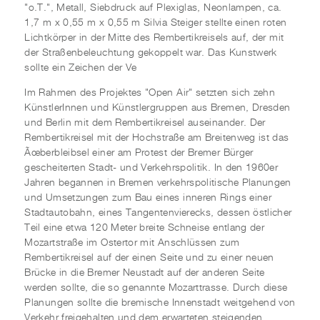
"o.T.", Metall, Siebdruck auf Plexiglas, Neonlampen, ca.
1,7 m x 0,55 m x 0,55 m Silvia Steiger stellte einen roten
Lichtkörper in der Mitte des Rembertikreisels auf, der mit
der Straßenbeleuchtung gekoppelt war. Das Kunstwerk
sollte ein Zeichen der Ve
Im Rahmen des Projektes "Open Air" setzten sich zehn
KünstlerInnen und Künstlergruppen aus Bremen, Dresden
und Berlin mit dem Rembertikreisel auseinander. Der
Rembertikreisel mit der Hochstraße am Breitenweg ist das
Ãœberbleibsel einer am Protest der Bremer Bürger
gescheiterten Stadt- und Verkehrspolitik. In den 1960er
Jahren begannen in Bremen verkehrspolitische Planungen
und Umsetzungen zum Bau eines inneren Rings einer
Stadtautobahn, eines Tangentenvierecks, dessen östlicher
Teil eine etwa 120 Meter breite Schneise entlang der
Mozartstraße im Ostertor mit Anschlüssen zum
Rembertikreisel auf der einen Seite und zu einer neuen
Brücke in die Bremer Neustadt auf der anderen Seite
werden sollte, die so genannte Mozarttrasse. Durch diese
Planungen sollte die bremische Innenstadt weitgehend von
Verkehr freigehalten und dem erwarteten steigenden