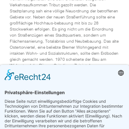
Verkehrsaufkommen Tribut gezollt werden. Die
Stadtplanung sah eine völlige Neuordnung der betroffenen
Gebiete vor. Neben der neuen Straßenführung sollte eine
großflächige Hochhaus-bebauung mit bis zu 28
Stockwerken erfolgen. Es ging nicht um die Einordnung
von Straßenzügen eines Stadtquartiers, sondern um
Flächensanierung, Totalabriss und Neubebauung. Das alte
Ostertorviertel, eine beliebte Bremer Wohngegend mit
intakten Wohn- und Sozialstrukturen, sollte dem Erdboden
gleich gemacht werden. 1970 scheiterte der Bau am
Widerstand der Bürger. Seit dieser Zeit ist der
Rembertikreisel eine Restfläche. Inmitten stark befahrener
Straßen gelegen, hatte sich der Kreisel in den 1980er und
1990er Jahren zu einer grünen Oase entwickelt, die wegen
ihres Wildwuchses und geschützten Lage u.a. als
Treffpunkt für Drogenabhängige diente.
Kurz vor der Ausstellungseröffnung wurde die gesamte
Grünfläche durch das Städtische Gartenbauamt gerodet,
obwohl das Amt Kenntnis von dem Kunstprojekt hatte.
Teilweise wurden auch Kunstwerke zerstört. Viele der