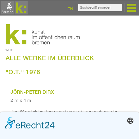
EN
WERKE
ALLE WERKE IM ÜBERBLICK
"O.T." 1978
JÖRN-PETER DIRX
2 m x 4 m
Das Wandbild im Eingangsbereich / Treppenhaus des
Packhaus-Theaters im Schnoor, Wüste Stätte 11 in
Bremen - Mitte, entstand in Zusammenarbeit mit Piet
Claassen.