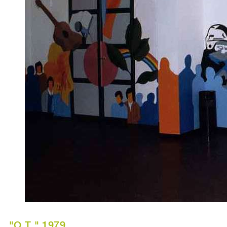
"O.T." 1979