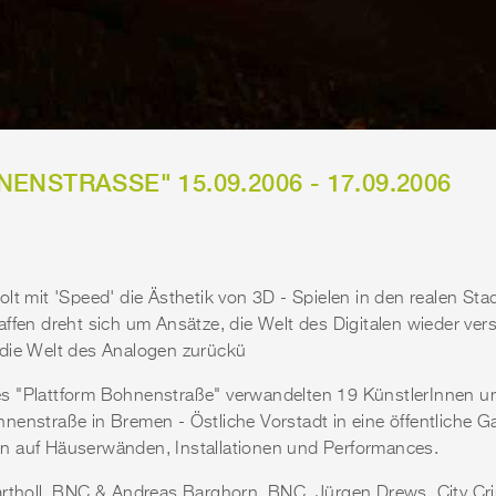
NSTRASSE" 15.09.2006 - 17.09.2006
lt mit 'Speed' die Ästhetik von 3D - Spielen in den realen St
ffen dreht sich um Ansätze, die Welt des Digitalen wieder vers
 die Welt des Analogen zurückü
s "Plattform Bohnenstraße" verwandelten 19 KünstlerInnen u
enstraße in Bremen - Östliche Vorstadt in eine öffentliche Ga
n auf Häuserwänden, Installationen und Performances.
artholl, BNC & Andreas Barghorn, BNC, Jürgen Drews, City Cr