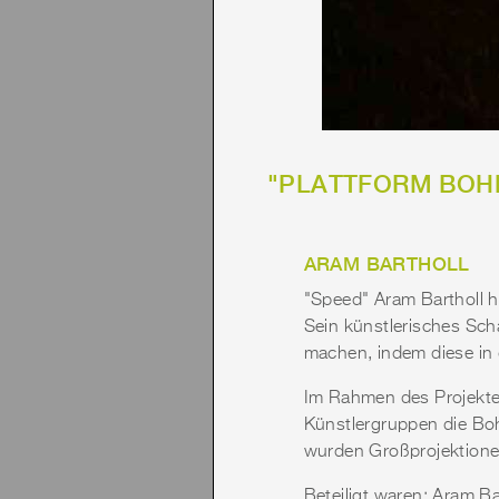
"PLATTFORM BOHNE
ARAM BARTHOLL
"Speed" Aram Bartholl ho
Sein künstlerisches Scha
machen, indem diese in
Im Rahmen des Projekte
Künstlergruppen die Bohn
wurden Großprojektione
Beteiligt waren: Aram B