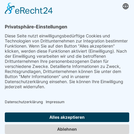
Münster,
Klasse Lili Fischer: Andreas Brenne, Julia Drever, Anke
Friedhoff, Barbara Kraft, Frank Laukötter, Anna Reckmann
LITERATUR
PRIVATGRÜN-STADTGRÜN - EIN
KUNSTSPAZIERGANG IN BREMEN-
SCHWACHHAUSEN
Herausgeber:
Senator für Bildung, Wissenschaft, Kunst
und Sport, Bremen 1998
Text:
Ein Projekt des Fachreferates &quot;Kunst im
öffentlichen Raum&quot; in Zusammenarbeit mit dem
Ortsamtsbeirat Schwachhausen, Fachausschuss Kultur
und Ausländerangelegenheiten
Jahr:
1997
Zurück