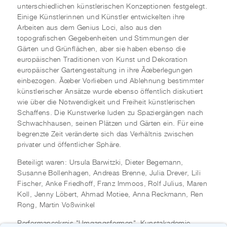
unterschiedlichen künstlerischen Konzeptionen festgelegt.
Einige Künstlerinnen und Künstler entwickelten ihre
Arbeiten aus dem Genius Loci, also aus den
topografischen Gegebenheiten und Stimmungen der
Gärten und Grünflächen, aber sie haben ebenso die
europäischen Traditionen von Kunst und Dekoration
europäischer Gartengestaltung in ihre Ãœberlegungen
einbezogen. Ãœber Vorlieben und Ablehnung bestimmter
künstlerischer Ansätze wurde ebenso öffentlich diskutiert
wie über die Notwendigkeit und Freiheit künstlerischen
Schaffens. Die Kunstwerke luden zu Spaziergängen nach
Schwachhausen, seinen Plätzen und Gärten ein. Für eine
begrenzte Zeit veränderte sich das Verhältnis zwischen
privater und öffentlicher Sphäre.
Beteiligt waren: Ursula Barwitzki, Dieter Begemann,
Susanne Bollenhagen, Andreas Brenne, Julia Drever, Lili
Fischer, Anke Friedhoff, Franz Immoos, Rolf Julius, Maren
Koll, Jenny Löbert, Ahmad Motiee, Anna Reckmann, Ren
Rong, Martin Voßwinkel
Performancekreis "Umgangsformen", Kunstakademie