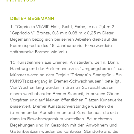
DIETER BEGEMANN
1. "Capriccio VII/VIII" Holz, Stahl, Farbe, je ca. 2,4 m 2.
"Capriccio V" Bronze, 0,3 m x 0,08 m x 0,25 m Dieter
Begemann bezog sich bei seinen Arbeiten direkt auf die
Formensprache des 18. Jahrhunderts. Er verwendete
spätbarocke Formen wie Volu
15 KünstlerInnen aus Bremen, Amsterdam, Berlin, Bonn,
Hamburg und der Performancekreis "Umgangsformen" aus
Münster waren an dem Projekt "Privatgrün-Stadtgrün - Ein
KUNSTspaziergang in Bremen-Schwachhausen" beteiligt.
Vier Wochen lang wurden in Bremen-Schwachhausen,
einem wohlhabenden Bremer Stadtteil, in privaten Gärten,
Vorgärten und auf kleinen öffentlichen Plätzen Kunstwerke
präsentiert. Bremer Kunstsachverständige wählten die
teilnehmenden Künstlerinnen und Künstler aus, die sich
dann im Bewohnergremium vorstellten. Bei mehreren
Begehungen und im Gespräch mit den Anwohnern und
Gartenbesitzern wurden die konkreten Standorte und die