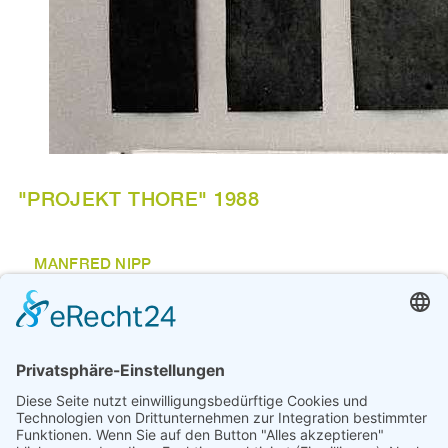
"PROJEKT THORE" 1988
MANFRED NIPP
21 Metallplatten, je 1,3 m x 0,4 m; 21 Drucke, Papier, S /
W, je 1,4 m x 0,5 m Standorte: Osterthor - Ecke Altenwall
/ Ostertorstraße; Herdenthor - Ecke Am Wall / Herdentor;
Ansgarithor - Ecke Am Wall / Ecke Bgm. Smidt-Straße;
Doventhor - Ecke
An den sieben Standorten der ehemaligen Bremer
Stadttore wurden je drei Metallplatten für die Zeitdauer von