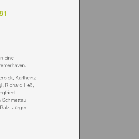
81
n eine
Bremerhaven.
erbick, Karlheinz
l, Richard Heß,
egfried
m Schmettau,
Balz, Jürgen