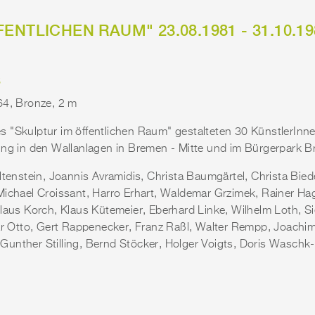
ENTLICHEN RAUM" 23.08.1981 - 31.10.19
S
64, Bronze, 2 m
 "Skulptur im öffentlichen Raum" gestalteten 30 KünstlerInne
ung in den Wallanlagen in Bremen - Mitte und im Bürgerpark 
ltenstein, Joannis Avramidis, Christa Baumgärtel, Christa Bied
Michael Croissant, Harro Erhart, Waldemar Grzimek, Rainer Hag
laus Korch, Klaus Kütemeier, Eberhard Linke, Wilhelm Loth, Si
Otto, Gert Rappenecker, Franz Raßl, Walter Rempp, Joachi
unther Stilling, Bernd Stöcker, Holger Voigts, Doris Waschk-