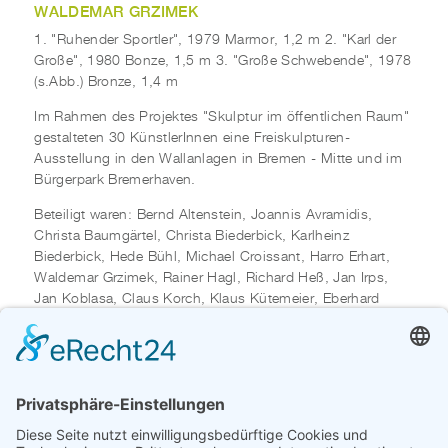
WALDEMAR GRZIMEK
1. "Ruhender Sportler", 1979 Marmor, 1,2 m 2. "Karl der
Große", 1980 Bonze, 1,5 m 3. "Große Schwebende", 1978
(s.Abb.) Bronze, 1,4 m
Im Rahmen des Projektes "Skulptur im öffentlichen Raum"
gestalteten 30 KünstlerInnen eine Freiskulpturen-
Ausstellung in den Wallanlagen in Bremen - Mitte und im
Bürgerpark Bremerhaven.
Beteiligt waren: Bernd Altenstein, Joannis Avramidis,
Christa Baumgärtel, Christa Biederbick, Karlheinz
Biederbick, Hede Bühl, Michael Croissant, Harro Erhart,
Waldemar Grzimek, Rainer Hagl, Richard Heß, Jan Irps,
Jan Koblasa, Claus Korch, Klaus Kütemeier, Eberhard
Linke, Wilhelm Loth, Siegfried Neuenhausen, Waldemar
Otto, Gert Rappenecker, Franz Raßl, Walter Rempp,
Joachim Schmettau, Karl-Henning Seemann, Gunther
Stilling, Bernd Stöcker, Holger Voigts, Doris Waschk-Balz,
Jürgen Weber, Martha Zöllner