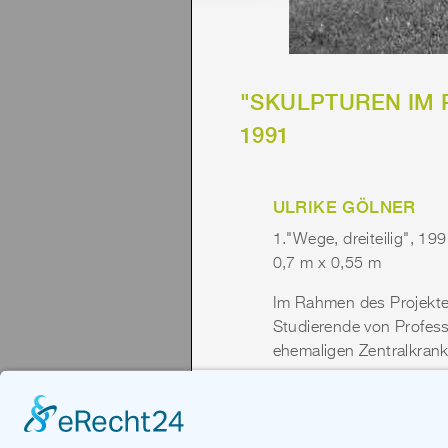
"SKULPTUREN IM 
1991
ULRIKE GÖLNER
1."Wege, dreiteilig", 19
0,7 m x 0,55 m
Im Rahmen des Projekte
Studierende von Profess
ehemaligen Zentralkrank
Beteiligt waren: Bernd 
Ulrike Gölner, Wolfgang
Saxen, Sylvia Siemes