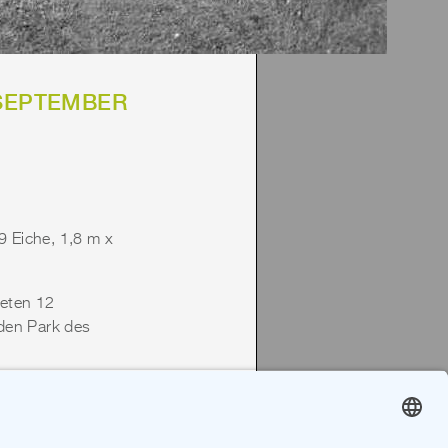
 SEPTEMBER
9 Eiche, 1,8 m x
teten 12
 den Park des
ristoph Fischer,
 Safrin, Stefan