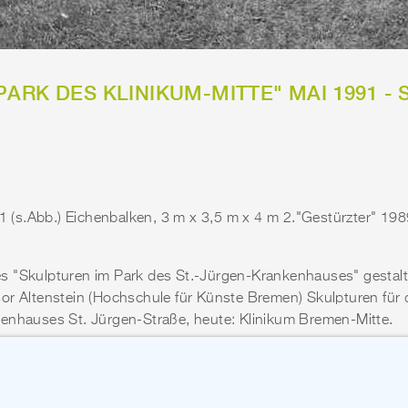
PARK DES KLINIKUM-MITTE" MAI 1991 -
91 (s.Abb.) Eichenbalken, 3 m x 3,5 m x 4 m 2."Gestürzter" 198
s "Skulpturen im Park des St.-Jürgen-Krankenhauses" gestal
or Altenstein (Hochschule für Künste Bremen) Skulpturen für
enhauses St. Jürgen-Straße, heute: Klinikum Bremen-Mitte.
Altenstein, Johann Behrends, Ija Daubenspeck, Gisela Eufe, Ch
 Ludewig, Jutta Poppinga, Cordula Prieser, Thomas Rissler, Ute