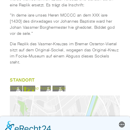
eine Replik ersetzt. Es trägt die Inschrift:
"In deme iare unses Heren MCCCC an dem XXX iare
[1430] des dinxedages vor Johannes Baptiste ward her
Johan Vassmer Borghermester hie ghedotet. Biddet god
vor de sele."
Die Replik des Vasmer-Kreuzes im Bremer Ostertor-Viertel
sitzt auf dem Original-Sockel, wogegen das Original-Kreuz
im Focke-Museum auf einem Abguss dieses Sockels
steht.
STANDORT
OpenStreetMap
Apple
Google
Wenn Sie die eingebettete Google Karte an
dieser Stelle anzeigen möchten, werden