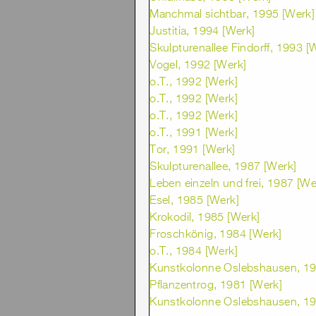
Manchmal sichtbar, 1995 [Werk]
Justitia, 1994 [Werk]
Skulpturenallee Findorff, 1993 [
Vogel, 1992 [Werk]
o.T., 1992 [Werk]
o.T., 1992 [Werk]
o.T., 1992 [Werk]
o.T., 1991 [Werk]
Tor, 1991 [Werk]
Skulpturenallee, 1987 [Werk]
Leben einzeln und frei, 1987 [We
Esel, 1985 [Werk]
Krokodil, 1985 [Werk]
Froschkönig, 1984 [Werk]
o.T., 1984 [Werk]
Kunstkolonne Oslebshausen, 19
Pflanzentrog, 1981 [Werk]
Kunstkolonne Oslebshausen, 19