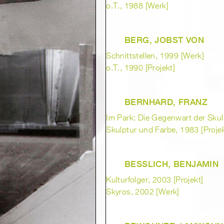
o.T., 1988 [Werk]
BERG, JOBST VON
Schnittstellen, 1999 [Werk]
o.T., 1990 [Projekt]
BERNHARD, FRANZ
Im Park: Die Gegenwart der Skul
Skulptur und Farbe, 1983 [Projek
BESSLICH, BENJAMIN
Kulturfolger, 2003 [Projekt]
Skyros, 2002 [Werk]