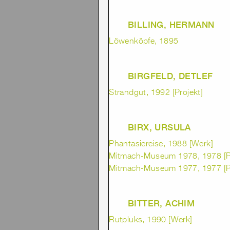
BILLING, HERMANN
Löwenköpfe, 1895
BIRGFELD, DETLEF
Strandgut, 1992 [Projekt]
BIRX, URSULA
Phantasiereise, 1988 [Werk]
Mitmach-Museum 1978, 1978 [Pr
Mitmach-Museum 1977, 1977 [Pr
BITTER, ACHIM
Rutpluks, 1990 [Werk]