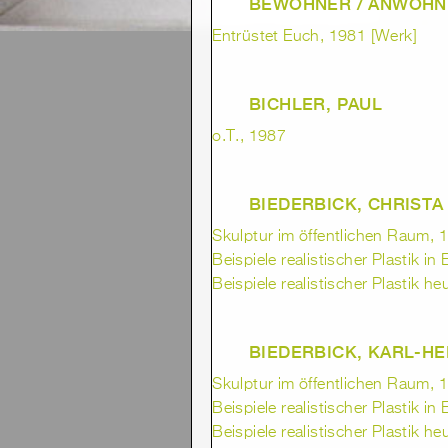
BEWOHNER / ANWOHNE
Entrüstet Euch, 1981 [Werk]
BICHLER, PAUL
o.T., 1987
BIEDERBICK, CHRISTA
Skulptur im öffentlichen Raum, 1
Beispiele realistischer Plastik in
Beispiele realistischer Plastik he
BIEDERBICK, KARL-HE
Skulptur im öffentlichen Raum, 1
Beispiele realistischer Plastik in
Beispiele realistischer Plastik he