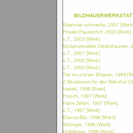
BILDHAUERWERKSTATT
Balancier-schnecke, 2007 [Werk
Projekt Pausenhof, 2003 [Werk]
o.T., 2003 [Werk]
Skulpturenallee Oslebshausen, 
o.T., 2001 [Werk]
o.T., 2000 [Werk]
o.T., 2000 [Werk]
Tier im und am Wasser, 1999 [W
2 Skulpturen für den Bahnhof O
Isabell, 1998 [Werk]
Frosch, 1997 [Werk]
Harte Zeiten, 1997 [Werk]
o.T., 1997 [Werk]
Bianca-Bär, 1996 [Werk]
Wikinger, 1996 [Werk]
Unfallhase, 1996 [Werk]