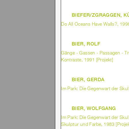
BIEFER/ZGRAGGEN, 
Do All Oceans Have Walls?, 1998
BIER, ROLF
Gänge - Gassen - Passagen - Tr
Kontraste, 1991 [Projekt]
BIER, GERDA
Im Park: Die Gegenwart der Skul
BIER, WOLFGANG
Im Park: Die Gegenwart der Skul
Skulptur und Farbe, 1983 [Projek