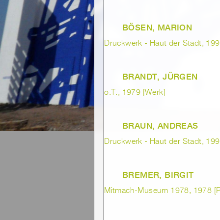
BÖSEN, MARION
Druckwerk - Haut der Stadt, 1992
BRANDT, JÜRGEN
o.T., 1979 [Werk]
BRAUN, ANDREAS
Druckwerk - Haut der Stadt, 1992
BREMER, BIRGIT
Mitmach-Museum 1978, 1978 [Pr