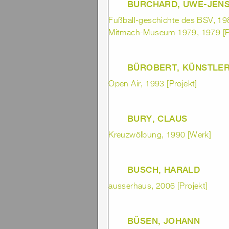
BURCHARD, UWE-JEN
Fußball-geschichte des BSV, 19
Mitmach-Museum 1979, 1979 [Pr
BÜROBERT, KÜNSTLE
Open Air, 1993 [Projekt]
BURY, CLAUS
Kreuzwölbung, 1990 [Werk]
BUSCH, HARALD
ausserhaus, 2006 [Projekt]
BÜSEN, JOHANN