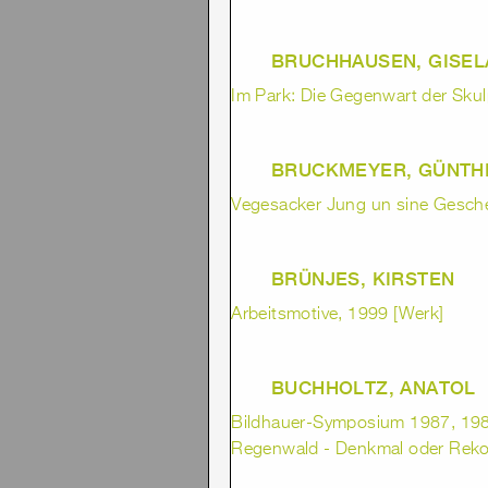
BRUCHHAUSEN, GISEL
Im Park: Die Gegenwart der Skul
BRUCKMEYER, GÜNTH
Vegesacker Jung un sine Gesch
BRÜNJES, KIRSTEN
Arbeitsmotive, 1999 [Werk]
BUCHHOLTZ, ANATOL
Bildhauer-Symposium 1987, 1987
Regenwald - Denkmal oder Reko