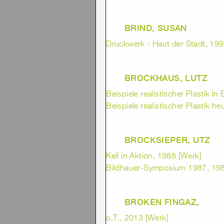
BRIND, SUSAN
Druckwerk - Haut der Stadt, 1992
BROCKHAUS, LUTZ
Beispiele realistischer Plastik in
Beispiele realistischer Plastik he
BROCKSIEPER, UTZ
Keil in Aktion, 1988 [Werk]
Bildhauer-Symposium 1987, 1987
BROKEN FINGAZ,
o.T., 2013 [Werk]