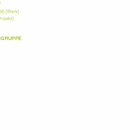
S
86 [Werk]
ojekt]
RGRUPPE