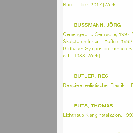
Rabbit Hole, 2017 [Werk]
BUSSMANN, JÖRG
Gemenge und Gemische, 1997 [
Skulpturen Innen - Außen, 1992 
Bildhauer-Symposion Bremen Seb
o.T., 1988 [Werk]
BUTLER, REG
Beispiele realistischer Plastik in
BUTS, THOMAS
Lichthaus Klanginstallation, 1993