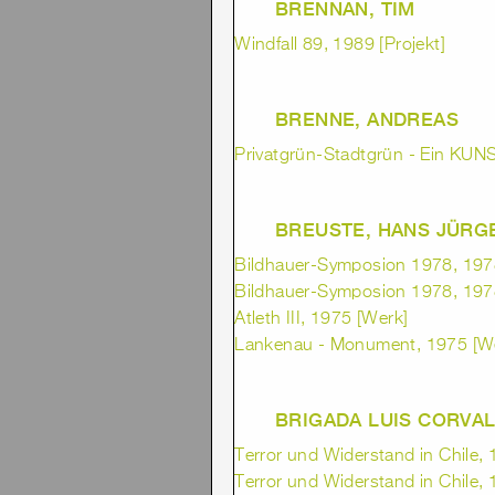
BRENNAN, TIM
Windfall 89, 1989 [Projekt]
BRENNE, ANDREAS
Privatgrün-Stadtgrün - Ein KUN
BREUSTE, HANS JÜRG
Bildhauer-Symposion 1978, 1978
Bildhauer-Symposion 1978, 1978
Atleth III, 1975 [Werk]
Lankenau - Monument, 1975 [W
BRIGADA LUIS CORVAL
Terror und Widerstand in Chile,
Terror und Widerstand in Chile,