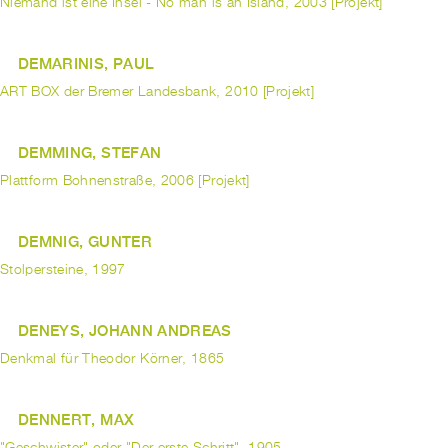
Niemand ist eine Insel - No man is an Island, 2003 [Projekt]
DEMARINIS, PAUL
ART BOX der Bremer Landesbank, 2010 [Projekt]
DEMMING, STEFAN
Plattform Bohnenstraße, 2006 [Projekt]
DEMNIG, GUNTER
Stolpersteine, 1997
DENEYS, JOHANN ANDREAS
Denkmal für Theodor Körner, 1865
DENNERT, MAX
"Geschwister" oder "Der erste Schritt", 1905