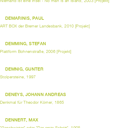
Niemand ist eine Insel - No man is an Island, 2003 [Projekt]
DEMARINIS, PAUL
ART BOX der Bremer Landesbank, 2010 [Projekt]
DEMMING, STEFAN
Plattform Bohnenstraße, 2006 [Projekt]
DEMNIG, GUNTER
Stolpersteine, 1997
DENEYS, JOHANN ANDREAS
Denkmal für Theodor Körner, 1865
DENNERT, MAX
"Geschwister" oder "Der erste Schritt", 1905